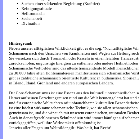
Suchen einer stärkenden Begleitung (Krafttier)
Reinigungsrituale
Heiltrommeln
Seelenarbeit
Divination
Hintergrund:
Neben unserer alltäglichen Wirklichkeit gibt es die sog. "Nichtalltägliche Wirk
Schamanen nach den Ursachen von Krankheiten und Wegen zur Heilung such
Sie versetzen sich durch Trommeln oder Rasseln in einen leichten Trancezust
zurückzuholen, ungünstige Energien zu entfernen oder andere Heilmethode
Schamanische Weltbilder sind das älteste transzendente Modell menschlichen
zu 30.000 Jahre alten Höhlenmalereien manifestieren sich schamanische Vors
gibt es zahlreiche schamanisch orientierte Kulturen: in Südamerika, Sibirien, 
in Island, Irland, Grönland und anderen europäischen Ländern.
Der Core-Schamanismus ist eine Essenz aus den kulturell unterschiedlichen 
Harner auf seinen Forschungsreisen rund um die Welt kennengelernt hat und d
und für europäische Weltsichten oft unbrauchbaren kulturellen Besonderheite
ist eine höchst wirksame schamanische Technik, wie sie allen schamanischen 
gemeinsam ist, und die wir auch mit unserem europäischen, rationalen Denke
Auch in der aufgeschlossenen Schulmedizin wird immer häufiger auf schaman
zurückgegriffen, weil ihre Wirksamkeit offenkundig ist.
Jenseits aller Fragen um Weltbilder gilt: Was heilt, hat Recht!