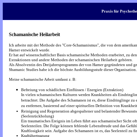
Praxis für Psychoth
Schamanische Heilarbeit
Ich arbeite mit der Methode des "Core-Schamanismus", die von dem amerika
Harner entwickelt wurde.
Er hat auf wissenschaftlicher Basis schamanische Methoden erarbeitet, zu d
Extraktionen und andere Methoden der schamanischen Heilarbeit gehören.
Als Absolventin des Dreijahresprogramms der von Harner gegründeten und ge
Shamanic Studies habe ich die höchste Ausbildungsstufe dieser Organisation.
Meine schamanische Arbeit umfasst z. B:
Befreiung von schädlichen Einflüssen / Energien (Extraktion)
In vielen schamanischen Kulturen werden Krankheiten als Eindringli
betrachtet. Die Aufgabe des Schamanen ist es, diese Eindringlinge zu 
zu entfernen, basierend auf einer spirituellen Definition von Krankheit
Reinigung und Regeneration abgespaltener und belastender Bewussts
(Seelenrückholung)
Ein traumatisches Ereignis im Leben führt aus schamanischer Sicht of
Seelenteilen. Die Folge können fehlende Lebensfreude und das Gefüh
Kraftlosigkeit sein. Aufgabe des Schamanen ist es, das Seelenteil zu 
Kraftübertragung